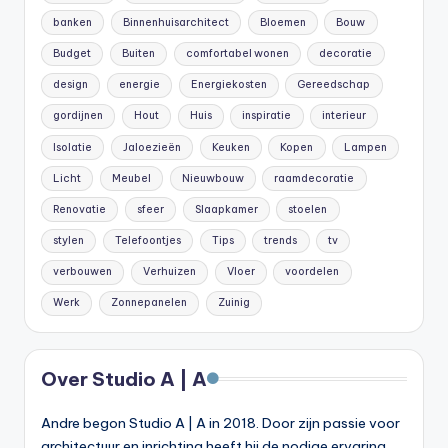
banken
Binnenhuisarchitect
Bloemen
Bouw
Budget
Buiten
comfortabel wonen
decoratie
design
energie
Energiekosten
Gereedschap
gordijnen
Hout
Huis
inspiratie
interieur
Isolatie
Jaloezieën
Keuken
Kopen
Lampen
Licht
Meubel
Nieuwbouw
raamdecoratie
Renovatie
sfeer
Slaapkamer
stoelen
stylen
Telefoontjes
Tips
trends
tv
verbouwen
Verhuizen
Vloer
voordelen
Werk
Zonnepanelen
Zuinig
Over Studio A | A
Andre begon Studio A | A in 2018. Door zijn passie voor
architectuur en inrichting heeft hij de nodige ervaring