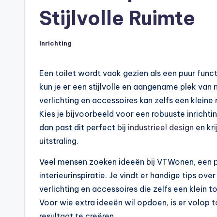
Stijlvolle Ruimte
Inrichting
Geplaatst
in
Een toilet wordt vaak gezien als een puur functi
kun je er een stijlvolle en aangename plek van
verlichting en accessoires kan zelfs een kleine
Kies je bijvoorbeeld voor een robuuste inrichti
dan past dit perfect bij
industrieel design
en kri
uitstraling.
Veel mensen zoeken ideeën bij VTWonen, een po
interieurinspiratie. Je vindt er handige tips ov
verlichting en accessoires die zelfs een klein t
Voor wie extra ideeën wil opdoen, is er volop
t
resultaat te creëren.