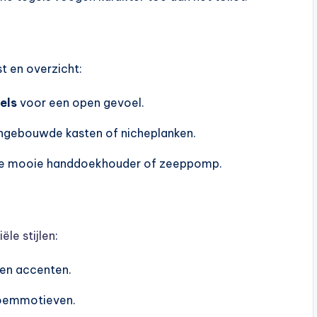
st en overzicht:
els
voor een open gevoel.
ingebouwde kasten of nicheplanken.
le mooie handdoekhouder of zeeppomp.
iële stijlen
:
en accenten.
loemmotieven.