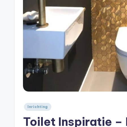
A
je
|
huis
A
Geplaatst
Inrichting
in
Toilet Inspiratie 