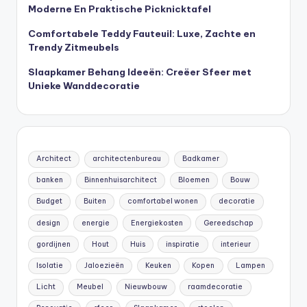
Moderne En Praktische Picknicktafel
Comfortabele Teddy Fauteuil: Luxe, Zachte en
Trendy Zitmeubels
Slaapkamer Behang Ideeën: Creëer Sfeer met
Unieke Wanddecoratie
Architect
architectenbureau
Badkamer
banken
Binnenhuisarchitect
Bloemen
Bouw
Budget
Buiten
comfortabel wonen
decoratie
design
energie
Energiekosten
Gereedschap
gordijnen
Hout
Huis
inspiratie
interieur
Isolatie
Jaloezieën
Keuken
Kopen
Lampen
Licht
Meubel
Nieuwbouw
raamdecoratie