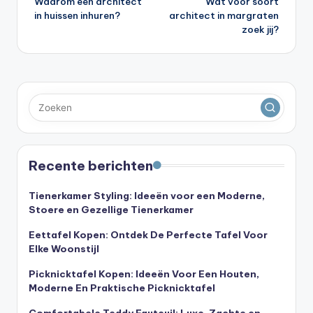
Waarom een architect
Wat voor soort
navigatie
in huissen inhuren?
architect in margraten
zoek jij?
Recente berichten
Tienerkamer Styling: Ideeën voor een Moderne,
Stoere en Gezellige Tienerkamer
Eettafel Kopen: Ontdek De Perfecte Tafel Voor
Elke Woonstijl
Picknicktafel Kopen: Ideeën Voor Een Houten,
Moderne En Praktische Picknicktafel
Comfortabele Teddy Fauteuil: Luxe, Zachte en