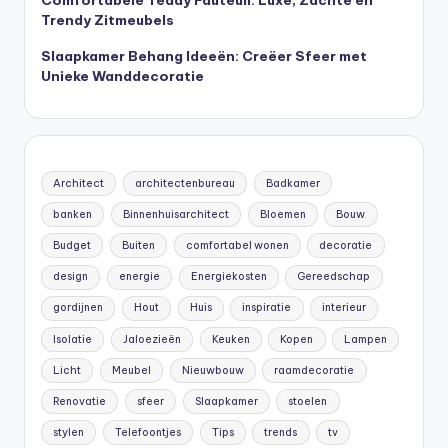
Trendy Zitmeubels
Slaapkamer Behang Ideeën: Creëer Sfeer met
Unieke Wanddecoratie
Architect
architectenbureau
Badkamer
banken
Binnenhuisarchitect
Bloemen
Bouw
Budget
Buiten
comfortabel wonen
decoratie
design
energie
Energiekosten
Gereedschap
gordijnen
Hout
Huis
inspiratie
interieur
Isolatie
Jaloezieën
Keuken
Kopen
Lampen
Licht
Meubel
Nieuwbouw
raamdecoratie
Renovatie
sfeer
Slaapkamer
stoelen
stylen
Telefoontjes
Tips
trends
tv