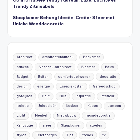
Trendy Zitmeubels
Slaapkamer Behang Ideeën: Creëer Sfeer met
Unieke Wanddecoratie
Architect
architectenbureau
Badkamer
banken
Binnenhuisarchitect
Bloemen
Bouw
Budget
Buiten
comfortabel wonen
decoratie
design
energie
Energiekosten
Gereedschap
gordijnen
Hout
Huis
inspiratie
interieur
Isolatie
Jaloezieën
Keuken
Kopen
Lampen
Licht
Meubel
Nieuwbouw
raamdecoratie
Renovatie
sfeer
Slaapkamer
stoelen
stylen
Telefoontjes
Tips
trends
tv