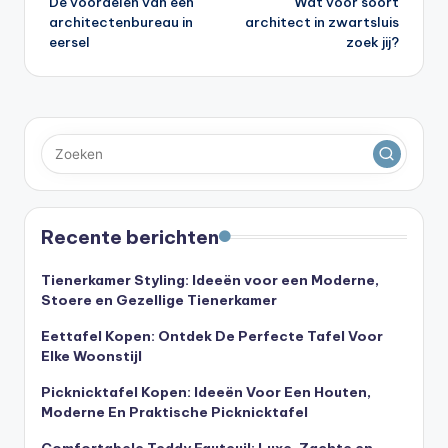
De voordelen van een
Wat voor soort
navigatie
architectenbureau in
architect in zwartsluis
eersel
zoek jij?
Recente berichten
Tienerkamer Styling: Ideeën voor een Moderne,
Stoere en Gezellige Tienerkamer
Eettafel Kopen: Ontdek De Perfecte Tafel Voor
Elke Woonstijl
Picknicktafel Kopen: Ideeën Voor Een Houten,
Moderne En Praktische Picknicktafel
Comfortabele Teddy Fauteuil: Luxe, Zachte en