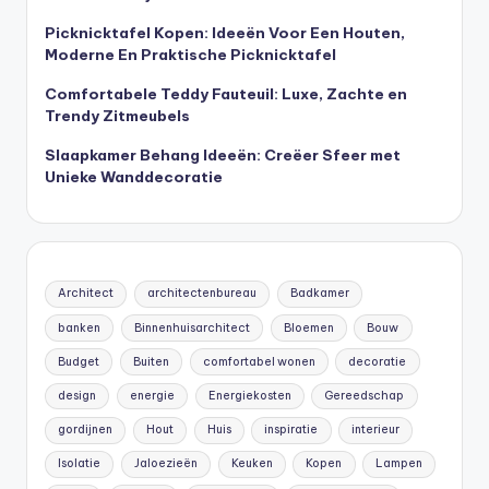
Picknicktafel Kopen: Ideeën Voor Een Houten,
Moderne En Praktische Picknicktafel
Comfortabele Teddy Fauteuil: Luxe, Zachte en
Trendy Zitmeubels
Slaapkamer Behang Ideeën: Creëer Sfeer met
Unieke Wanddecoratie
Architect
architectenbureau
Badkamer
banken
Binnenhuisarchitect
Bloemen
Bouw
Budget
Buiten
comfortabel wonen
decoratie
design
energie
Energiekosten
Gereedschap
gordijnen
Hout
Huis
inspiratie
interieur
Isolatie
Jaloezieën
Keuken
Kopen
Lampen