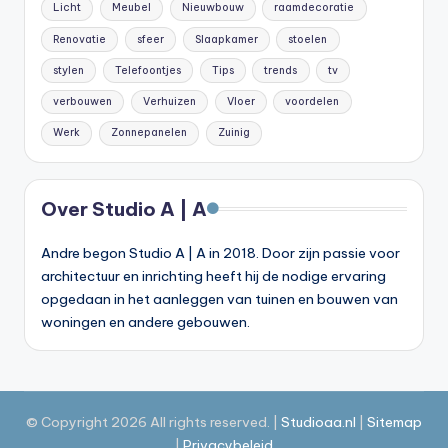
Licht
Meubel
Nieuwbouw
raamdecoratie
Renovatie
sfeer
Slaapkamer
stoelen
stylen
Telefoontjes
Tips
trends
tv
verbouwen
Verhuizen
Vloer
voordelen
Werk
Zonnepanelen
Zuinig
Over Studio A | A
Andre begon Studio A | A in 2018. Door zijn passie voor
architectuur en inrichting heeft hij de nodige ervaring
opgedaan in het aanleggen van tuinen en bouwen van
woningen en andere gebouwen.
© Copyright 2026 All rights reserved. |
Studioaa.nl
|
Site
map
|
Privacybeleid