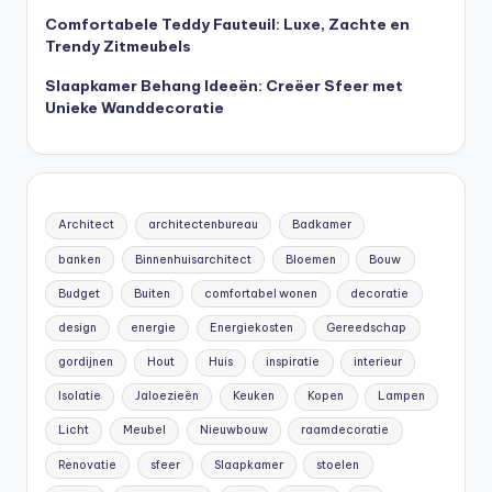
Comfortabele Teddy Fauteuil: Luxe, Zachte en
Trendy Zitmeubels
Slaapkamer Behang Ideeën: Creëer Sfeer met
Unieke Wanddecoratie
Architect
architectenbureau
Badkamer
banken
Binnenhuisarchitect
Bloemen
Bouw
Budget
Buiten
comfortabel wonen
decoratie
design
energie
Energiekosten
Gereedschap
gordijnen
Hout
Huis
inspiratie
interieur
Isolatie
Jaloezieën
Keuken
Kopen
Lampen
Licht
Meubel
Nieuwbouw
raamdecoratie
Renovatie
sfeer
Slaapkamer
stoelen