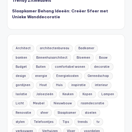
Trendy Zitmeubels
Slaapkamer Behang Ideeën: Creëer Sfeer met
Unieke Wanddecoratie
Architect
architectenbureau
Badkamer
banken
Binnenhuisarchitect
Bloemen
Bouw
Budget
Buiten
comfortabel wonen
decoratie
design
energie
Energiekosten
Gereedschap
gordijnen
Hout
Huis
inspiratie
interieur
Isolatie
Jaloezieën
Keuken
Kopen
Lampen
Licht
Meubel
Nieuwbouw
raamdecoratie
Renovatie
sfeer
Slaapkamer
stoelen
stylen
Telefoontjes
Tips
trends
tv
verbouwen
Verhuizen
Vloer
voordelen