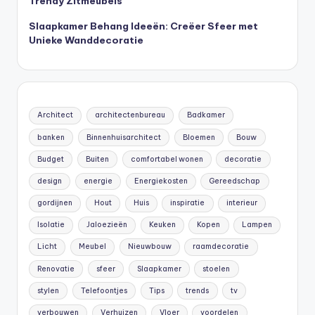
Trendy Zitmeubels
Slaapkamer Behang Ideeën: Creëer Sfeer met
Unieke Wanddecoratie
Architect
architectenbureau
Badkamer
banken
Binnenhuisarchitect
Bloemen
Bouw
Budget
Buiten
comfortabel wonen
decoratie
design
energie
Energiekosten
Gereedschap
gordijnen
Hout
Huis
inspiratie
interieur
Isolatie
Jaloezieën
Keuken
Kopen
Lampen
Licht
Meubel
Nieuwbouw
raamdecoratie
Renovatie
sfeer
Slaapkamer
stoelen
stylen
Telefoontjes
Tips
trends
tv
verbouwen
Verhuizen
Vloer
voordelen