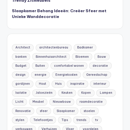
Trendy Zitmeubels
Slaapkamer Behang Ideeën: Creëer Sfeer met
Unieke Wanddecoratie
Architect
architectenbureau
Badkamer
banken
Binnenhuisarchitect
Bloemen
Bouw
Budget
Buiten
comfortabel wonen
decoratie
design
energie
Energiekosten
Gereedschap
gordijnen
Hout
Huis
inspiratie
interieur
Isolatie
Jaloezieën
Keuken
Kopen
Lampen
Licht
Meubel
Nieuwbouw
raamdecoratie
Renovatie
sfeer
Slaapkamer
stoelen
stylen
Telefoontjes
Tips
trends
tv
verbouwen
Verhuizen
Vloer
voordelen