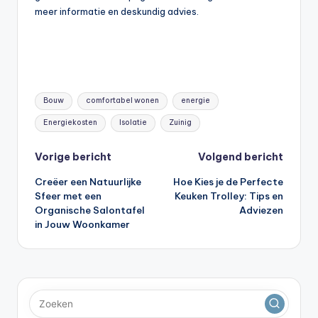
meer informatie en deskundig advies.
Tags:
Bouw
comfortabel wonen
energie
Energiekosten
Isolatie
Zuinig
Bericht
Vorige bericht
Volgend bericht
Creëer een Natuurlijke
Hoe Kies je de Perfecte
navigatie
Sfeer met een
Keuken Trolley: Tips en
Organische Salontafel
Adviezen
in Jouw Woonkamer