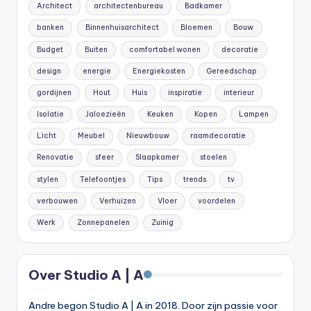
Architect
architectenbureau
Badkamer
banken
Binnenhuisarchitect
Bloemen
Bouw
Budget
Buiten
comfortabel wonen
decoratie
design
energie
Energiekosten
Gereedschap
gordijnen
Hout
Huis
inspiratie
interieur
Isolatie
Jaloezieën
Keuken
Kopen
Lampen
Licht
Meubel
Nieuwbouw
raamdecoratie
Renovatie
sfeer
Slaapkamer
stoelen
stylen
Telefoontjes
Tips
trends
tv
verbouwen
Verhuizen
Vloer
voordelen
Werk
Zonnepanelen
Zuinig
Over Studio A | A
Andre begon Studio A | A in 2018. Door zijn passie voor