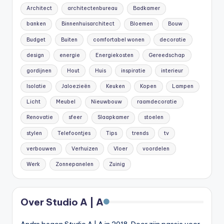
Architect
architectenbureau
Badkamer
banken
Binnenhuisarchitect
Bloemen
Bouw
Budget
Buiten
comfortabel wonen
decoratie
design
energie
Energiekosten
Gereedschap
gordijnen
Hout
Huis
inspiratie
interieur
Isolatie
Jaloezieën
Keuken
Kopen
Lampen
Licht
Meubel
Nieuwbouw
raamdecoratie
Renovatie
sfeer
Slaapkamer
stoelen
stylen
Telefoontjes
Tips
trends
tv
verbouwen
Verhuizen
Vloer
voordelen
Werk
Zonnepanelen
Zuinig
Over Studio A | A