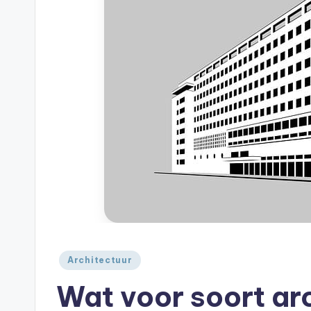
A
je
|
huis
A
Geplaatst
Architectuur
in
Wat voor soort ar