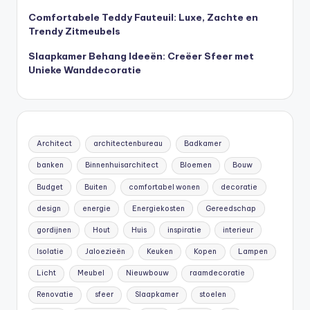
Comfortabele Teddy Fauteuil: Luxe, Zachte en
Trendy Zitmeubels
Slaapkamer Behang Ideeën: Creëer Sfeer met
Unieke Wanddecoratie
Architect
architectenbureau
Badkamer
banken
Binnenhuisarchitect
Bloemen
Bouw
Budget
Buiten
comfortabel wonen
decoratie
design
energie
Energiekosten
Gereedschap
gordijnen
Hout
Huis
inspiratie
interieur
Isolatie
Jaloezieën
Keuken
Kopen
Lampen
Licht
Meubel
Nieuwbouw
raamdecoratie
Renovatie
sfeer
Slaapkamer
stoelen