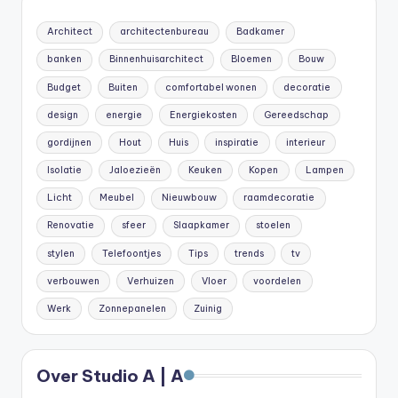
Architect
architectenbureau
Badkamer
banken
Binnenhuisarchitect
Bloemen
Bouw
Budget
Buiten
comfortabel wonen
decoratie
design
energie
Energiekosten
Gereedschap
gordijnen
Hout
Huis
inspiratie
interieur
Isolatie
Jaloezieën
Keuken
Kopen
Lampen
Licht
Meubel
Nieuwbouw
raamdecoratie
Renovatie
sfeer
Slaapkamer
stoelen
stylen
Telefoontjes
Tips
trends
tv
verbouwen
Verhuizen
Vloer
voordelen
Werk
Zonnepanelen
Zuinig
Over Studio A | A