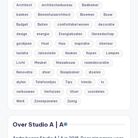
Architect
architectenbureau
Badkamer
banken
Binnenhuisarchitect
Bloemen
Bouw
Budget
Buiten
comfortabel wonen
decoratie
design
energie
Energiekosten
Gereedschap
gordijnen
Hout
Huis
inspiratie
interieur
Isolatie
Jaloezieën
Keuken
Kopen
Lampen
Licht
Meubel
Nieuwbouw
raamdecoratie
Renovatie
sfeer
Slaapkamer
stoelen
stylen
Telefoontjes
Tips
trends
tv
verbouwen
Verhuizen
Vloer
voordelen
Werk
Zonnepanelen
Zuinig
Over Studio A | A