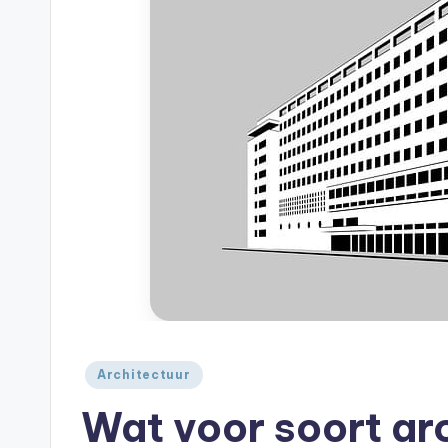
A
je
|
huis
A
Geplaatst
Architectuur
in
Wat voor soort arc