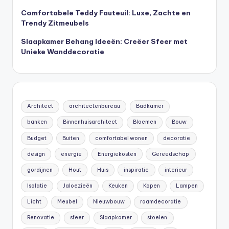
Comfortabele Teddy Fauteuil: Luxe, Zachte en
Trendy Zitmeubels
Slaapkamer Behang Ideeën: Creëer Sfeer met
Unieke Wanddecoratie
Architect
architectenbureau
Badkamer
banken
Binnenhuisarchitect
Bloemen
Bouw
Budget
Buiten
comfortabel wonen
decoratie
design
energie
Energiekosten
Gereedschap
gordijnen
Hout
Huis
inspiratie
interieur
Isolatie
Jaloezieën
Keuken
Kopen
Lampen
Licht
Meubel
Nieuwbouw
raamdecoratie
Renovatie
sfeer
Slaapkamer
stoelen