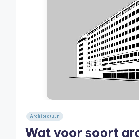
A
je
|
huis
A
Geplaatst
Architectuur
in
Wat voor soort arc