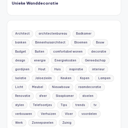
Unieke Wanddecoratie
Architect
architectenbureau
Badkamer
banken
Binnenhuisarchitect
Bloemen
Bouw
Budget
Buiten
comfortabel wonen
decoratie
design
energie
Energiekosten
Gereedschap
gordijnen
Hout
Huis
inspiratie
interieur
Isolatie
Jaloezieën
Keuken
Kopen
Lampen
Licht
Meubel
Nieuwbouw
raamdecoratie
Renovatie
sfeer
Slaapkamer
stoelen
stylen
Telefoontjes
Tips
trends
tv
verbouwen
Verhuizen
Vloer
voordelen
Werk
Zonnepanelen
Zuinig