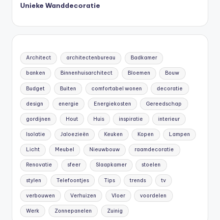
Unieke Wanddecoratie
Architect
architectenbureau
Badkamer
banken
Binnenhuisarchitect
Bloemen
Bouw
Budget
Buiten
comfortabel wonen
decoratie
design
energie
Energiekosten
Gereedschap
gordijnen
Hout
Huis
inspiratie
interieur
Isolatie
Jaloezieën
Keuken
Kopen
Lampen
Licht
Meubel
Nieuwbouw
raamdecoratie
Renovatie
sfeer
Slaapkamer
stoelen
stylen
Telefoontjes
Tips
trends
tv
verbouwen
Verhuizen
Vloer
voordelen
Werk
Zonnepanelen
Zuinig