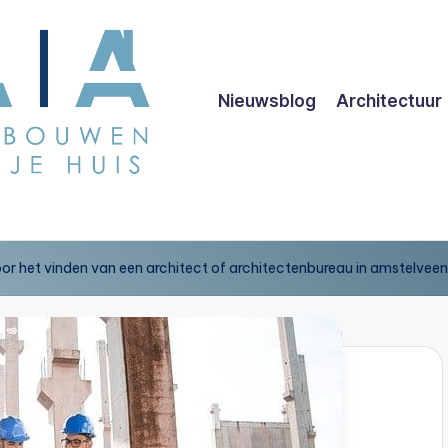
Nieuwsblog
Architectuur
voor het vinden van een architect of architectenbureau in amstelveen