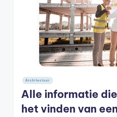
A
je
|
huis
A
Geplaatst
Architectuur
in
Alle informatie di
het vinden van een