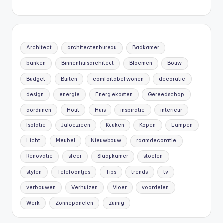
Architect
architectenbureau
Badkamer
banken
Binnenhuisarchitect
Bloemen
Bouw
Budget
Buiten
comfortabel wonen
decoratie
design
energie
Energiekosten
Gereedschap
gordijnen
Hout
Huis
inspiratie
interieur
Isolatie
Jaloezieën
Keuken
Kopen
Lampen
Licht
Meubel
Nieuwbouw
raamdecoratie
Renovatie
sfeer
Slaapkamer
stoelen
stylen
Telefoontjes
Tips
trends
tv
verbouwen
Verhuizen
Vloer
voordelen
Werk
Zonnepanelen
Zuinig