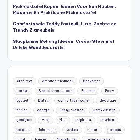
Picknicktafel Kopen: Ideeën Voor Een Houten,
Moderne En Praktische Picknicktafel
Comfortabele Teddy Fauteuil: Luxe, Zachte en
Trendy Zitmeubels
Slaapkamer Behang Ideeën: Creëer Sfeer met
Unieke Wanddecoratie
Architect
architectenbureau
Badkamer
banken
Binnenhuisarchitect
Bloemen
Bouw
Budget
Buiten
comfortabel wonen
decoratie
design
energie
Energiekosten
Gereedschap
gordijnen
Hout
Huis
inspiratie
interieur
Isolatie
Jaloezieën
Keuken
Kopen
Lampen
Licht
Meubel
Nieuwbouw
raamdecoratie