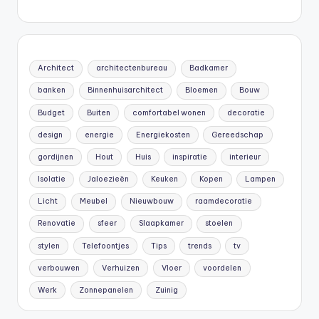
Architect
architectenbureau
Badkamer
banken
Binnenhuisarchitect
Bloemen
Bouw
Budget
Buiten
comfortabel wonen
decoratie
design
energie
Energiekosten
Gereedschap
gordijnen
Hout
Huis
inspiratie
interieur
Isolatie
Jaloezieën
Keuken
Kopen
Lampen
Licht
Meubel
Nieuwbouw
raamdecoratie
Renovatie
sfeer
Slaapkamer
stoelen
stylen
Telefoontjes
Tips
trends
tv
verbouwen
Verhuizen
Vloer
voordelen
Werk
Zonnepanelen
Zuinig