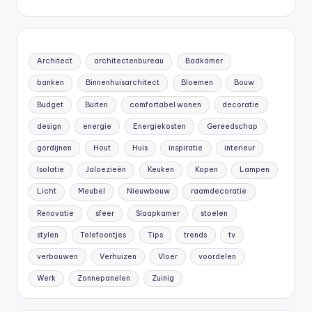
Architect
architectenbureau
Badkamer
banken
Binnenhuisarchitect
Bloemen
Bouw
Budget
Buiten
comfortabel wonen
decoratie
design
energie
Energiekosten
Gereedschap
gordijnen
Hout
Huis
inspiratie
interieur
Isolatie
Jaloezieën
Keuken
Kopen
Lampen
Licht
Meubel
Nieuwbouw
raamdecoratie
Renovatie
sfeer
Slaapkamer
stoelen
stylen
Telefoontjes
Tips
trends
tv
verbouwen
Verhuizen
Vloer
voordelen
Werk
Zonnepanelen
Zuinig