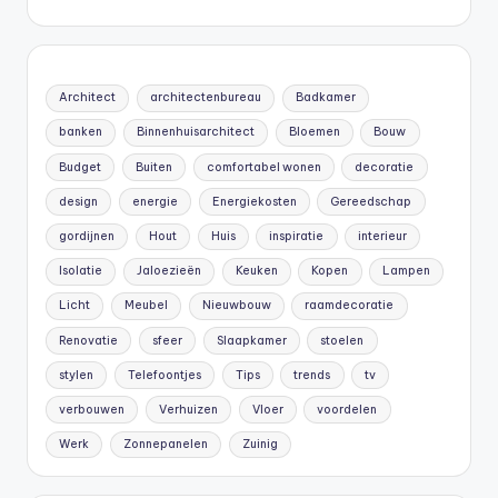
Architect
architectenbureau
Badkamer
banken
Binnenhuisarchitect
Bloemen
Bouw
Budget
Buiten
comfortabel wonen
decoratie
design
energie
Energiekosten
Gereedschap
gordijnen
Hout
Huis
inspiratie
interieur
Isolatie
Jaloezieën
Keuken
Kopen
Lampen
Licht
Meubel
Nieuwbouw
raamdecoratie
Renovatie
sfeer
Slaapkamer
stoelen
stylen
Telefoontjes
Tips
trends
tv
verbouwen
Verhuizen
Vloer
voordelen
Werk
Zonnepanelen
Zuinig