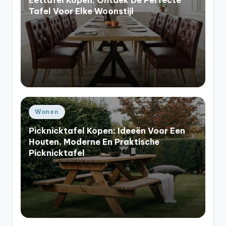
Tafel Voor Elke Woonstijl
Geplaatst
Wonen
in
Picknicktafel Kopen: Ideeën Voor Een
Houten, Moderne En Praktische
Picknicktafel