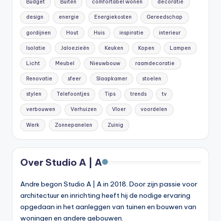
Budget
Buiten
comfortabel wonen
decoratie
design
energie
Energiekosten
Gereedschap
gordijnen
Hout
Huis
inspiratie
interieur
Isolatie
Jaloezieën
Keuken
Kopen
Lampen
Licht
Meubel
Nieuwbouw
raamdecoratie
Renovatie
sfeer
Slaapkamer
stoelen
stylen
Telefoontjes
Tips
trends
tv
verbouwen
Verhuizen
Vloer
voordelen
Werk
Zonnepanelen
Zuinig
Over Studio A | A
Andre begon Studio A | A in 2018. Door zijn passie voor
architectuur en inrichting heeft hij de nodige ervaring
opgedaan in het aanleggen van tuinen en bouwen van
woningen en andere gebouwen.