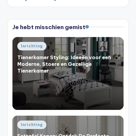
Je hebt misschien gemist
Geplaatst
Inrichting
in
Tienerkamer Styling: Ideeën voor een
Moderne, Stoere en Gezellige
Tienerkamer
Geplaatst
Inrichting
in
Eettafel Kopen: Ontdek De Perfecte