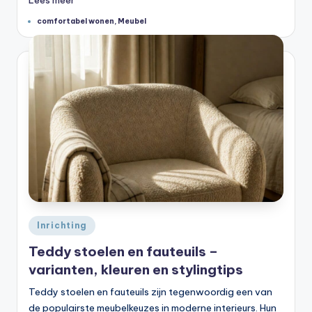
Lees meer
Tags:
comfortabel wonen
,
Meubel
Geplaatst
Inrichting
in
Teddy stoelen en fauteuils –
varianten, kleuren en stylingtips
Teddy stoelen en fauteuils zijn tegenwoordig een van
de populairste meubelkeuzes in moderne interieurs. Hun