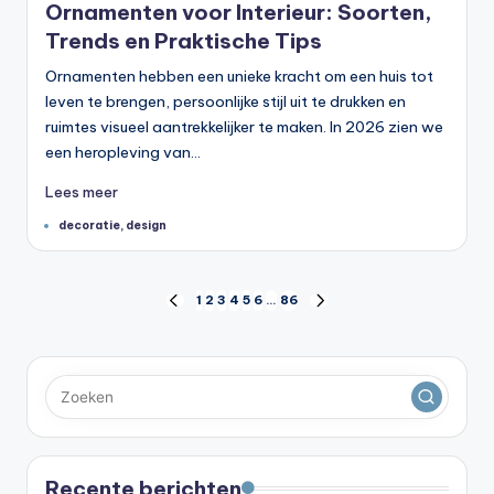
Ornamenten voor Interieur: Soorten,
Trends en Praktische Tips
Ornamenten hebben een unieke kracht om een huis tot
leven te brengen, persoonlijke stijl uit te drukken en
ruimtes visueel aantrekkelijker te maken. In 2026 zien we
een heropleving van…
Lees meer
Tags:
decoratie
,
design
Berichten
1
2
3
4
5
6
…
86
VORIGE
VOLGENDE
PAGINA
PAGINA
paginering
Recente berichten