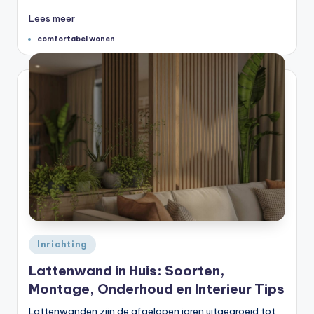
Lees meer
Tags:
comfortabel wonen
Geplaatst
Inrichting
in
Lattenwand in Huis: Soorten,
Montage, Onderhoud en Interieur Tips
Lattenwanden zijn de afgelopen jaren uitgegroeid tot