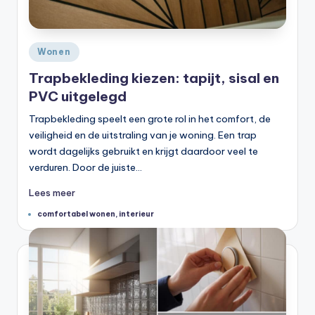
Geplaatst
Wonen
in
Trapbekleding kiezen: tapijt, sisal en
PVC uitgelegd
Trapbekleding speelt een grote rol in het comfort, de
veiligheid en de uitstraling van je woning. Een trap
wordt dagelijks gebruikt en krijgt daardoor veel te
verduren. Door de juiste…
Lees meer
Tags:
comfortabel wonen
,
interieur