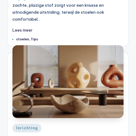
zachte, pluizige stof zorgt voor een knusse en
uitnodigende uitstraling, terwijl de stoelen ook
comfortabel…
Lees meer
Tags:
stoelen
,
Tips
Geplaatst
Inrichting
in