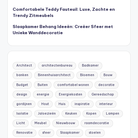
Comfortabele Teddy Fauteuil: Luxe, Zachte en
Trendy Zitmeubels
Slaapkamer Behang Ideeën: Creëer Sfeer met
Unieke Wanddecoratie
Architect
architectenbureau
Badkamer
banken
Binnenhuisarchitect
Bloemen
Bouw
Budget
Buiten
comfortabel wonen
decoratie
design
energie
Energiekosten
Gereedschap
gordijnen
Hout
Huis
inspiratie
interieur
Isolatie
Jaloezieën
Keuken
Kopen
Lampen
Licht
Meubel
Nieuwbouw
raamdecoratie
Renovatie
sfeer
Slaapkamer
stoelen