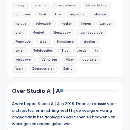
design
energie
Energiekosten
Gereedschap
gordijnen
Hout
Huis
inspiratie
interieur
Isolatie
Jaloezieën
Keuken
Kopen
Lampen
Licht
Meubel
Nieuwbouw
raamdecoratie
Renovatie
sfeer
Slaapkamer
stoelen
stylen
Telefoontjes
Tips
trends
tv
verbouwen
Verhuizen
Vloer
voordelen
Werk
Zonnepanelen
Zuinig
Over Studio A | A
Andre begon Studio A | A in 2018. Door zijn passie voor
architectuur en inrichting heeft hij de nodige ervaring
opgedaan in het aanleggen van tuinen en bouwen van
woningen en andere gebouwen.