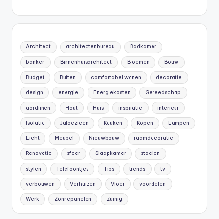
Architect
architectenbureau
Badkamer
banken
Binnenhuisarchitect
Bloemen
Bouw
Budget
Buiten
comfortabel wonen
decoratie
design
energie
Energiekosten
Gereedschap
gordijnen
Hout
Huis
inspiratie
interieur
Isolatie
Jaloezieën
Keuken
Kopen
Lampen
Licht
Meubel
Nieuwbouw
raamdecoratie
Renovatie
sfeer
Slaapkamer
stoelen
stylen
Telefoontjes
Tips
trends
tv
verbouwen
Verhuizen
Vloer
voordelen
Werk
Zonnepanelen
Zuinig