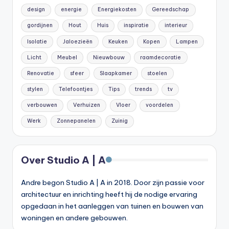
design
energie
Energiekosten
Gereedschap
gordijnen
Hout
Huis
inspiratie
interieur
Isolatie
Jaloezieën
Keuken
Kopen
Lampen
Licht
Meubel
Nieuwbouw
raamdecoratie
Renovatie
sfeer
Slaapkamer
stoelen
stylen
Telefoontjes
Tips
trends
tv
verbouwen
Verhuizen
Vloer
voordelen
Werk
Zonnepanelen
Zuinig
Over Studio A | A
Andre begon Studio A | A in 2018. Door zijn passie voor
architectuur en inrichting heeft hij de nodige ervaring
opgedaan in het aanleggen van tuinen en bouwen van
woningen en andere gebouwen.