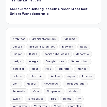
Trendy Zitmeubels
Slaapkamer Behang Ideeën: Creëer Sfeer met
Unieke Wanddecoratie
Architect
architectenbureau
Badkamer
banken
Binnenhuisarchitect
Bloemen
Bouw
Budget
Buiten
comfortabel wonen
decoratie
design
energie
Energiekosten
Gereedschap
gordijnen
Hout
Huis
inspiratie
interieur
Isolatie
Jaloezieën
Keuken
Kopen
Lampen
Licht
Meubel
Nieuwbouw
raamdecoratie
Renovatie
sfeer
Slaapkamer
stoelen
stylen
Telefoontjes
Tips
trends
tv
verbouwen
Verhuizen
Vloer
voordelen