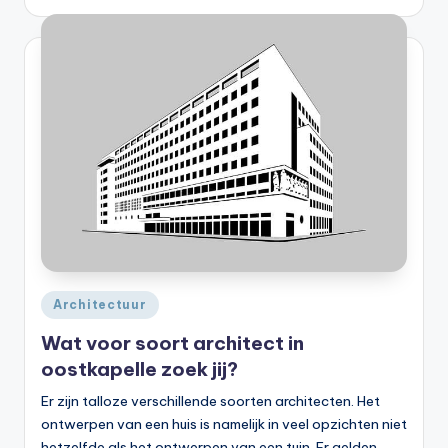
Geplaatst
Architectuur
in
Wat voor soort architect in
oostkapelle zoek jij?
Er zijn talloze verschillende soorten architecten. Het
ontwerpen van een huis is namelijk in veel opzichten niet
hetzelfde als het ontwerpen van een tuin. Er gelden