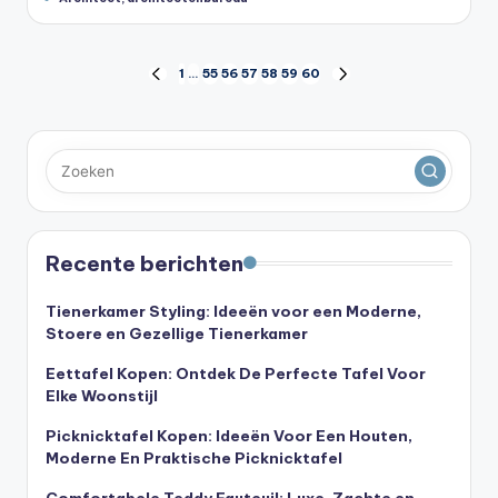
Berichten
1
…
55
56
57
58
59
60
VORIGE
VOLGENDE
PAGINA
PAGINA
paginering
Recente berichten
Tienerkamer Styling: Ideeën voor een Moderne,
Stoere en Gezellige Tienerkamer
Eettafel Kopen: Ontdek De Perfecte Tafel Voor
Elke Woonstijl
Picknicktafel Kopen: Ideeën Voor Een Houten,
Moderne En Praktische Picknicktafel
Comfortabele Teddy Fauteuil: Luxe, Zachte en