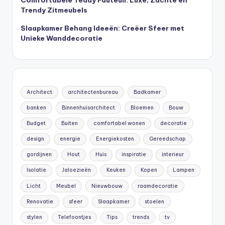
Trendy Zitmeubels
Slaapkamer Behang Ideeën: Creëer Sfeer met
Unieke Wanddecoratie
Architect
architectenbureau
Badkamer
banken
Binnenhuisarchitect
Bloemen
Bouw
Budget
Buiten
comfortabel wonen
decoratie
design
energie
Energiekosten
Gereedschap
gordijnen
Hout
Huis
inspiratie
interieur
Isolatie
Jaloezieën
Keuken
Kopen
Lampen
Licht
Meubel
Nieuwbouw
raamdecoratie
Renovatie
sfeer
Slaapkamer
stoelen
stylen
Telefoontjes
Tips
trends
tv